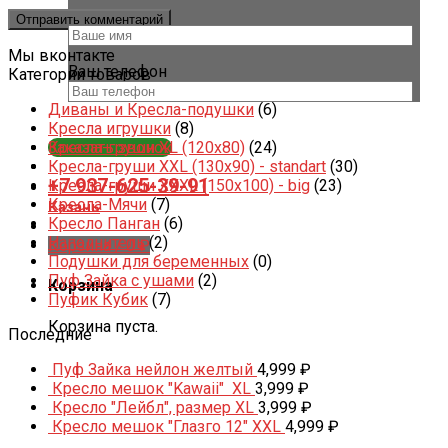
Ваше имя *
Мы вконтакте
Ваш телефон
Категории товаров
Диваны и Кресла-подушки
(6)
Кресла игрушки
(8)
Заказать звонок
Кресла-груши XL (120x80)
(24)
Кресла-груши XXL (130x90) - standart
(30)
+7 937-625-39-91
Кресла-груши XXXL (150x100) - big
(23)
Кресла-Мячи
(7)
Казань
Кресло Панган
(6)
Наполнитель
(2)
Корзина /
0
₽
Подушки для беременных
(0)
Пуф Зайка с ушами
(2)
Корзина
Пуфик Кубик
(7)
Корзина пуста.
Последние
Пуф Зайка нейлон желтый
4,999
₽
Кресло мешок "Kawaii" XL
3,999
₽
Кресло "Лейбл", размер XL
3,999
₽
Кресло мешок "Глазго 12" XXL
4,999
₽