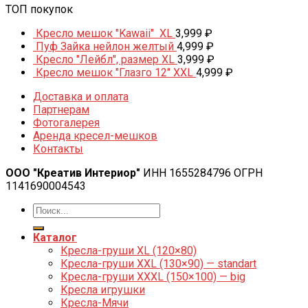
ТОП покупок
Кресло мешок "Kawaii" XL
3,999
₽
Пуф Зайка нейлон желтый
4,999
₽
Кресло "Лейбл", размер XL
3,999
₽
Кресло мешок "Глазго 12" XXL
4,999
₽
Доставка и оплата
Партнерам
Фотогалерея
Аренда кресел-мешков
Контакты
ООО "Креатив Интериор"
ИНН 1655284796 ОГРН
1141690004543
Каталог
Кресла-груши XL (120×80)
Кресла-груши XXL (130×90) — standart
Кресла-груши XXXL (150×100) — big
Кресла игрушки
Кресла-Мячи