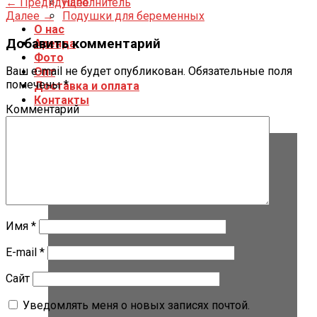
←
Предидущее
Наполнитель
Далее
→
Подушки для беременных
О нас
Добавить комментарий
Аренда
Фото
Ваш e-mail не будет опубликован.
Обязательные поля
Опт
помечены
*
Доставка и оплата
Контакты
Комментарий
Имя
*
E-mail
*
Сайт
Уведомлять меня о новых записях почтой.