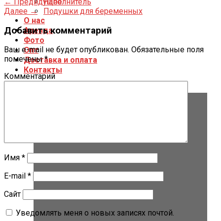
←
Предидущее
Наполнитель
Далее
→
Подушки для беременных
О нас
Добавить комментарий
Аренда
Фото
Ваш e-mail не будет опубликован.
Обязательные поля
Опт
помечены
*
Доставка и оплата
Контакты
Комментарий
Имя
*
E-mail
*
Сайт
Уведомлять меня о новых записях почтой.