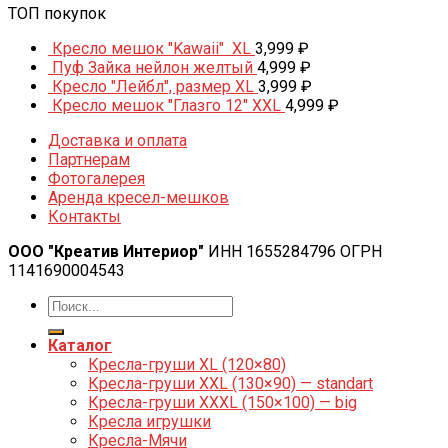
ТОП покупок
Кресло мешок "Kawaii" XL
3,999
₽
Пуф Зайка нейлон желтый
4,999
₽
Кресло "Лейбл", размер XL
3,999
₽
Кресло мешок "Глазго 12" XXL
4,999
₽
Доставка и оплата
Партнерам
Фотогалерея
Аренда кресел-мешков
Контакты
ООО "Креатив Интериор"
ИНН 1655284796 ОГРН
1141690004543
Каталог
Кресла-груши XL (120×80)
Кресла-груши XXL (130×90) — standart
Кресла-груши XXXL (150×100) — big
Кресла игрушки
Кресла-Мячи