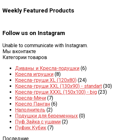
Weekly Featured Products
Follow us on Instagram
Unable to communicate with Instagram.
Мы вконтакте
Категории товаров
Диваны и Кресла-подушки
(6)
Кресла игрушки
(8)
Кресла-груши XL (120x80)
(24)
Кресла-груши XXL (130x90) - standart
(30)
Кресла-груши XXXL (150x100) - big
(23)
Кресла-Мячи
(7)
Кресло Панган
(6)
Наполнитель
(2)
Подушки для беременных
(0)
Пуф Зайка с ушами
(2)
Пуфик Кубик
(7)
Последние