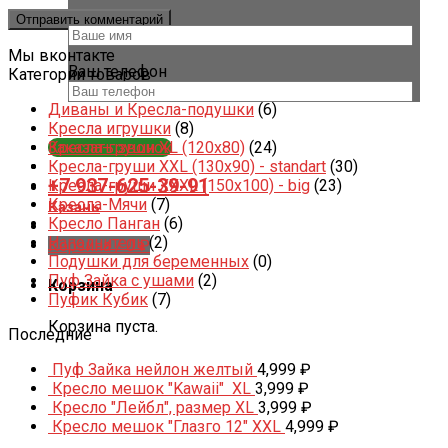
Ваше имя *
Мы вконтакте
Ваш телефон
Категории товаров
Диваны и Кресла-подушки
(6)
Кресла игрушки
(8)
Заказать звонок
Кресла-груши XL (120x80)
(24)
Кресла-груши XXL (130x90) - standart
(30)
+7 937-625-39-91
Кресла-груши XXXL (150x100) - big
(23)
Кресла-Мячи
(7)
Казань
Кресло Панган
(6)
Наполнитель
(2)
Корзина /
0
₽
Подушки для беременных
(0)
Пуф Зайка с ушами
(2)
Корзина
Пуфик Кубик
(7)
Корзина пуста.
Последние
Пуф Зайка нейлон желтый
4,999
₽
Кресло мешок "Kawaii" XL
3,999
₽
Кресло "Лейбл", размер XL
3,999
₽
Кресло мешок "Глазго 12" XXL
4,999
₽