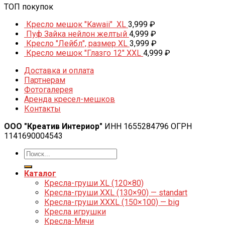
ТОП покупок
Кресло мешок "Kawaii" XL
3,999
₽
Пуф Зайка нейлон желтый
4,999
₽
Кресло "Лейбл", размер XL
3,999
₽
Кресло мешок "Глазго 12" XXL
4,999
₽
Доставка и оплата
Партнерам
Фотогалерея
Аренда кресел-мешков
Контакты
ООО "Креатив Интериор"
ИНН 1655284796 ОГРН
1141690004543
Каталог
Кресла-груши XL (120×80)
Кресла-груши XXL (130×90) — standart
Кресла-груши XXXL (150×100) — big
Кресла игрушки
Кресла-Мячи