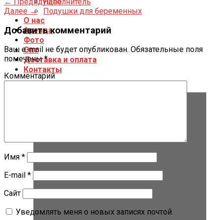
←
Предидущее
Наполнитель
Далее
→
Подушки для беременных
О нас
Добавить комментарий
Аренда
Фото
Ваш e-mail не будет опубликован.
Обязательные поля
Опт
помечены
*
Доставка и оплата
Контакты
Комментарий
Имя
*
E-mail
*
Сайт
Уведомлять меня о новых записях почтой.