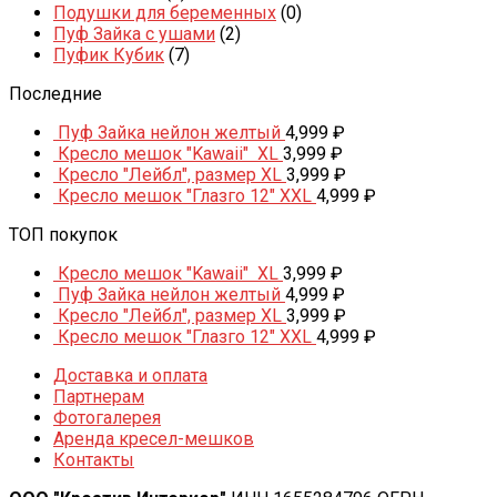
Подушки для беременных
(0)
Пуф Зайка с ушами
(2)
Пуфик Кубик
(7)
Последние
Пуф Зайка нейлон желтый
4,999
₽
Кресло мешок "Kawaii" XL
3,999
₽
Кресло "Лейбл", размер XL
3,999
₽
Кресло мешок "Глазго 12" XXL
4,999
₽
ТОП покупок
Кресло мешок "Kawaii" XL
3,999
₽
Пуф Зайка нейлон желтый
4,999
₽
Кресло "Лейбл", размер XL
3,999
₽
Кресло мешок "Глазго 12" XXL
4,999
₽
Доставка и оплата
Партнерам
Фотогалерея
Аренда кресел-мешков
Контакты