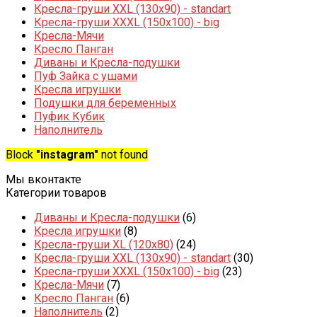
Кресла-груши XXL (130x90) - standart
Кресла-груши XXXL (150x100) - big
Кресла-Мячи
Кресло Панган
Диваны и Кресла-подушки
Пуф Зайка с ушами
Кресла игрушки
Подушки для беременных
Пуфик Кубик
Наполнитель
Block
"instagram"
not found
Мы вконтакте
Категории товаров
Диваны и Кресла-подушки
(6)
Кресла игрушки
(8)
Кресла-груши XL (120x80)
(24)
Кресла-груши XXL (130x90) - standart
(30)
Кресла-груши XXXL (150x100) - big
(23)
Кресла-Мячи
(7)
Кресло Панган
(6)
Наполнитель
(2)