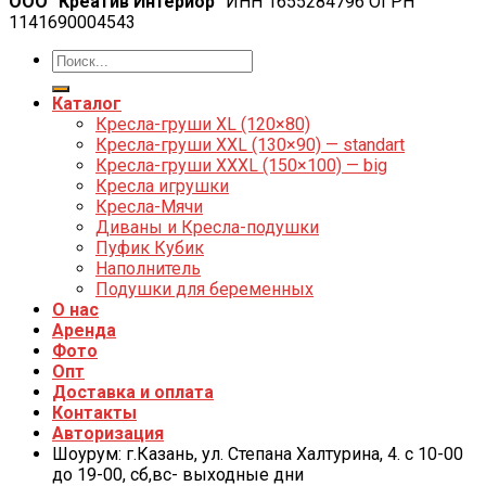
ООО "Креатив Интериор"
ИНН 1655284796 ОГРН
1141690004543
Каталог
Кресла-груши XL (120×80)
Кресла-груши XXL (130×90) — standart
Кресла-груши XXXL (150×100) — big
Кресла игрушки
Кресла-Мячи
Диваны и Кресла-подушки
Пуфик Кубик
Наполнитель
Подушки для беременных
О нас
Аренда
Фото
Опт
Доставка и оплата
Контакты
Авторизация
Шоурум: г.Казань, ул. Степана Халтурина, 4. с 10-00
до 19-00, cб,вс- выходные дни