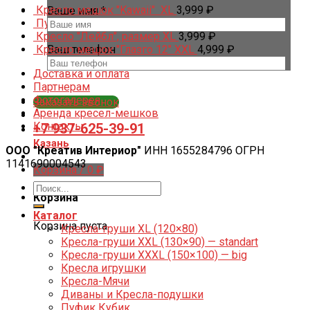
Кресло мешок "Kawaii" XL
3,999
₽
Ваше имя *
Пуф Зайка нейлон желтый
4,999
₽
Кресло "Лейбл", размер XL
3,999
₽
Кресло мешок "Глазго 12" XXL
Ваш телефон
4,999
₽
Доставка и оплата
Партнерам
Фотогалерея
Заказать звонок
Аренда кресел-мешков
Контакты
+7 937-625-39-91
Казань
ООО "Креатив Интериор"
ИНН 1655284796 ОГРН
1141690004543
Корзина /
0
₽
Корзина
Каталог
Корзина пуста.
Кресла-груши XL (120×80)
Кресла-груши XXL (130×90) — standart
Кресла-груши XXXL (150×100) — big
Кресла игрушки
Кресла-Мячи
Диваны и Кресла-подушки
Пуфик Кубик