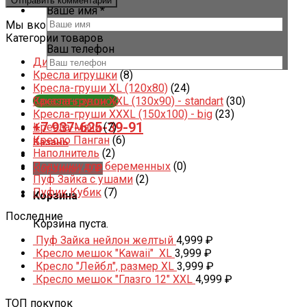
Ваше имя *
Мы вконтакте
Категории товаров
Ваш телефон
Диваны и Кресла-подушки
(6)
Кресла игрушки
(8)
Кресла-груши XL (120x80)
(24)
Заказать звонок
Кресла-груши XXL (130x90) - standart
(30)
Кресла-груши XXXL (150x100) - big
(23)
+7 937-625-39-91
Кресла-Мячи
(7)
Кресло Панган
(6)
Казань
Наполнитель
(2)
Подушки для беременных
(0)
Корзина /
0
₽
Пуф Зайка с ушами
(2)
Пуфик Кубик
(7)
Корзина
Последние
Корзина пуста.
Пуф Зайка нейлон желтый
4,999
₽
Кресло мешок "Kawaii" XL
3,999
₽
Кресло "Лейбл", размер XL
3,999
₽
Кресло мешок "Глазго 12" XXL
4,999
₽
ТОП покупок