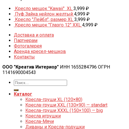
Кресло мешок "Kawaii" XL
3,999
₽
Пуф Зайка нейлон желтый
4,999
₽
Кресло "Лейбл", размер XL
3,999
₽
Кресло мешок "Глазго 12" XXL
4,999
₽
Доставка и оплата
Партнерам
Фотогалерея
Аренда кресел-мешков
Контакты
ООО "Креатив Интериор"
ИНН 1655284796 ОГРН
1141690004543
Каталог
Кресла-груши XL (120×80)
Кресла-груши XXL (130×90) — standart
Кресла-груши XXXL (150×100) — big
Кресла игрушки
Кресла-Мячи
Диваны и Кресла-подушки