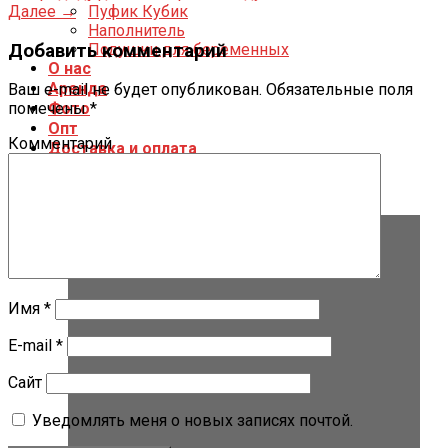
Далее
→
Пуфик Кубик
Наполнитель
Добавить комментарий
Подушки для беременных
О нас
Аренда
Ваш e-mail не будет опубликован.
Обязательные поля
Фото
помечены
*
Опт
Комментарий
Доставка и оплата
Контакты
Имя
*
E-mail
*
Сайт
Уведомлять меня о новых записях почтой.