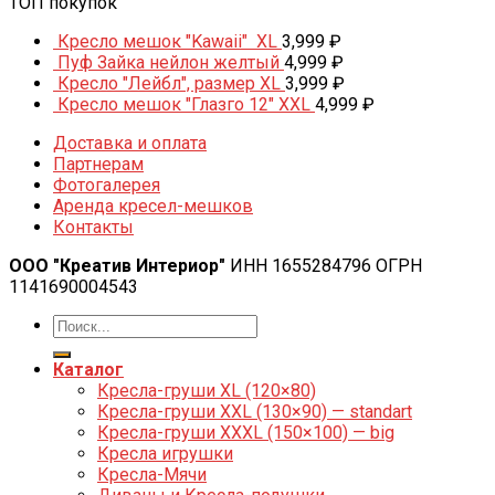
ТОП покупок
Кресло мешок "Kawaii" XL
3,999
₽
Пуф Зайка нейлон желтый
4,999
₽
Кресло "Лейбл", размер XL
3,999
₽
Кресло мешок "Глазго 12" XXL
4,999
₽
Доставка и оплата
Партнерам
Фотогалерея
Аренда кресел-мешков
Контакты
ООО "Креатив Интериор"
ИНН 1655284796 ОГРН
1141690004543
Каталог
Кресла-груши XL (120×80)
Кресла-груши XXL (130×90) — standart
Кресла-груши XXXL (150×100) — big
Кресла игрушки
Кресла-Мячи