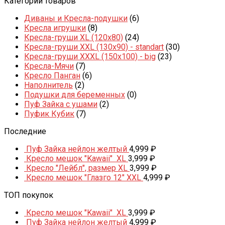
Категории товаров
Диваны и Кресла-подушки
(6)
Кресла игрушки
(8)
Кресла-груши XL (120x80)
(24)
Кресла-груши XXL (130x90) - standart
(30)
Кресла-груши XXXL (150x100) - big
(23)
Кресла-Мячи
(7)
Кресло Панган
(6)
Наполнитель
(2)
Подушки для беременных
(0)
Пуф Зайка с ушами
(2)
Пуфик Кубик
(7)
Последние
Пуф Зайка нейлон желтый
4,999
₽
Кресло мешок "Kawaii" XL
3,999
₽
Кресло "Лейбл", размер XL
3,999
₽
Кресло мешок "Глазго 12" XXL
4,999
₽
ТОП покупок
Кресло мешок "Kawaii" XL
3,999
₽
Пуф Зайка нейлон желтый
4,999
₽