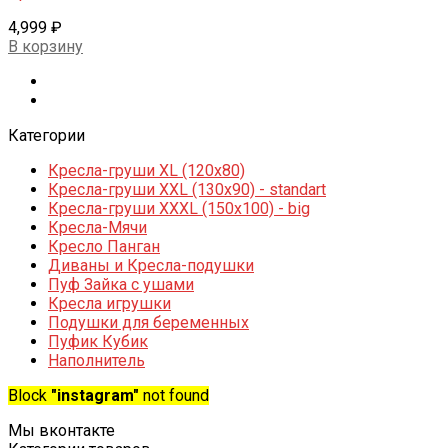
4,999
₽
В корзину
Категории
Кресла-груши XL (120x80)
Кресла-груши XXL (130x90) - standart
Кресла-груши XXXL (150x100) - big
Кресла-Мячи
Кресло Панган
Диваны и Кресла-подушки
Пуф Зайка с ушами
Кресла игрушки
Подушки для беременных
Пуфик Кубик
Наполнитель
Block
"instagram"
not found
Мы вконтакте