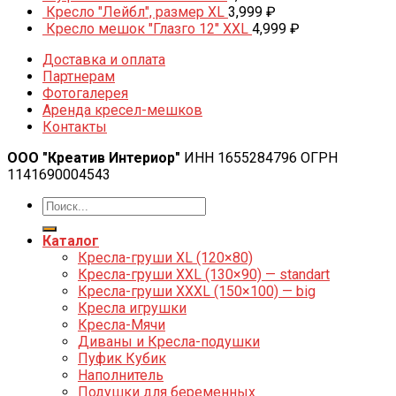
Кресло "Лейбл", размер XL
3,999
₽
Кресло мешок "Глазго 12" XXL
4,999
₽
Доставка и оплата
Партнерам
Фотогалерея
Аренда кресел-мешков
Контакты
ООО "Креатив Интериор"
ИНН 1655284796 ОГРН
1141690004543
Каталог
Кресла-груши XL (120×80)
Кресла-груши XXL (130×90) — standart
Кресла-груши XXXL (150×100) — big
Кресла игрушки
Кресла-Мячи
Диваны и Кресла-подушки
Пуфик Кубик
Наполнитель
Подушки для беременных