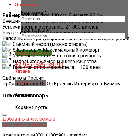
Описание
Ваше имя *
Размер XXL
. Высота 130 см, Диаметр 90 см.
Внешний чехол: 70% полиэстер, 30% хлопок.
Устойчивость к истиранию: 21 000 циклов.
Ваш телефон
Внутренний чехол: нетканный материал.
Наполнитель: Гранулированный Пенополистирол (300 л.)
Съемный чехол (можно стирать).
6 Клиньев — Максимальный комфорт.
Заказать звонок
Усиленные швы — высокая прочность.
Наполнитель высочайшего качества.
+7 937-625-39-91
Гарантия от производителя — 100 дней.
Казань
Сделано в России
Корзина /
0
₽
Производитель: ООО «Креатив Интериор» г.Казань
Корзина
Похожие товары
Корзина пуста.
Добавить в желаемые
Быстрый просмотр
Кресла-груши XXL (130x90) - standart