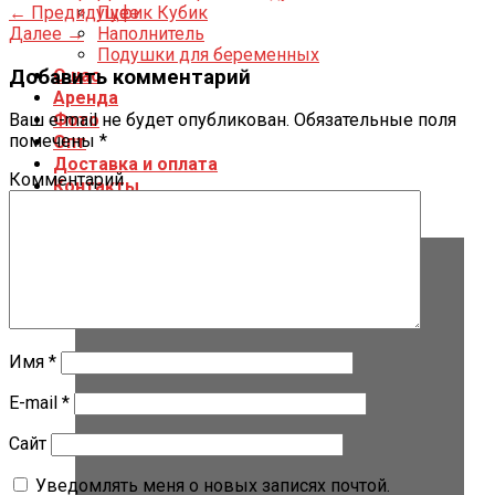
←
Предидущее
Пуфик Кубик
Далее
→
Наполнитель
Подушки для беременных
Добавить комментарий
О нас
Аренда
Фото
Ваш e-mail не будет опубликован.
Обязательные поля
помечены
*
Опт
Доставка и оплата
Комментарий
Контакты
Имя
*
E-mail
*
Сайт
Уведомлять меня о новых записях почтой.