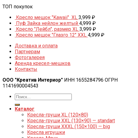
ТОП покупок
Кресло мешок "Kawaii" XL
3,999
₽
Пуф Зайка нейлон желтый
4,999
₽
Кресло "Лейбл", размер XL
3,999
₽
Кресло мешок "Глазго 12" XXL
4,999
₽
Доставка и оплата
Партнерам
Фотогалерея
Аренда кресел-мешков
Контакты
ООО "Креатив Интериор"
ИНН 1655284796 ОГРН
1141690004543
Каталог
Кресла-груши XL (120×80)
Кресла-груши XXL (130×90) — standart
Кресла-груши XXXL (150×100) — big
Кресла игрушки