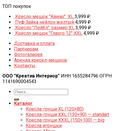
ТОП покупок
Кресло мешок "Kawaii" XL
3,999
₽
Пуф Зайка нейлон желтый
4,999
₽
Кресло "Лейбл", размер XL
3,999
₽
Кресло мешок "Глазго 12" XXL
4,999
₽
Доставка и оплата
Партнерам
Фотогалерея
Аренда кресел-мешков
Контакты
ООО "Креатив Интериор"
ИНН 1655284796 ОГРН
1141690004543
Каталог
Кресла-груши XL (120×80)
Кресла-груши XXL (130×90) — standart
Кресла-груши XXXL (150×100) — big
Кресла игрушки