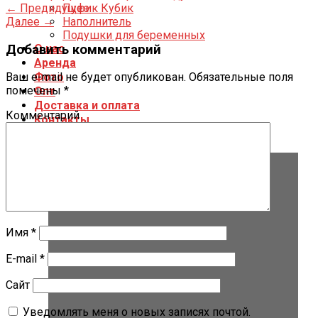
←
Предидущее
Пуфик Кубик
Далее
→
Наполнитель
Подушки для беременных
Добавить комментарий
О нас
Аренда
Фото
Ваш e-mail не будет опубликован.
Обязательные поля
помечены
*
Опт
Доставка и оплата
Комментарий
Контакты
Имя
*
E-mail
*
Сайт
Уведомлять меня о новых записях почтой.