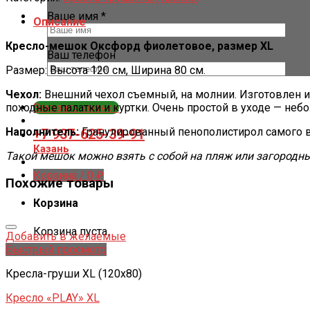
Ваше имя *
Описание
Кресло-мешок Оксфорд фиолетовое, размер XL
Ваш телефон
Размер: Высота 120 см, Ширина 80 см.
Чехол:
Внешний чехол съемный, на молнии. Изготовлен и
походные палатки и куртки. Очень простой в уходе — неб
Заказать звонок
Наполнитель:
Гранулированный пенополистирол самого в
+7 937-625-39-91
Казань
Такой мешок можно взять с собой на пляж или загородный
Корзина /
0
₽
Похожие товары
Корзина
Корзина пуста.
Добавить в желаемые
Быстрый просмотр
Кресла-груши XL (120x80)
Кресло «PLAY» XL