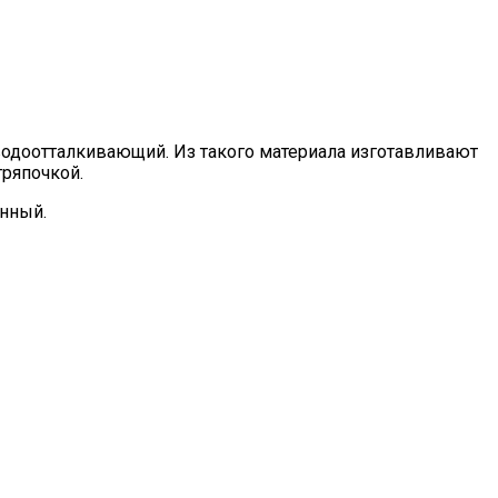
 водоотталкивающий. Из такого материала изготавливают
тряпочкой.
енный.