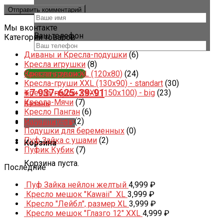
Ваше имя *
Мы вконтакте
Ваш телефон
Категории товаров
Диваны и Кресла-подушки
(6)
Кресла игрушки
(8)
Заказать звонок
Кресла-груши XL (120x80)
(24)
Кресла-груши XXL (130x90) - standart
(30)
+7 937-625-39-91
Кресла-груши XXXL (150x100) - big
(23)
Кресла-Мячи
(7)
Казань
Кресло Панган
(6)
Наполнитель
(2)
Корзина /
0
₽
Подушки для беременных
(0)
Пуф Зайка с ушами
(2)
Корзина
Пуфик Кубик
(7)
Корзина пуста.
Последние
Пуф Зайка нейлон желтый
4,999
₽
Кресло мешок "Kawaii" XL
3,999
₽
Кресло "Лейбл", размер XL
3,999
₽
Кресло мешок "Глазго 12" XXL
4,999
₽