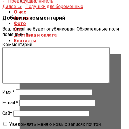
←
Предидущее
Наполнитель
Далее
→
Подушки для беременных
О нас
Добавить комментарий
Аренда
Фото
Ваш e-mail не будет опубликован.
Обязательные поля
Опт
помечены
*
Доставка и оплата
Контакты
Комментарий
Имя
*
E-mail
*
Сайт
Уведомлять меня о новых записях почтой.