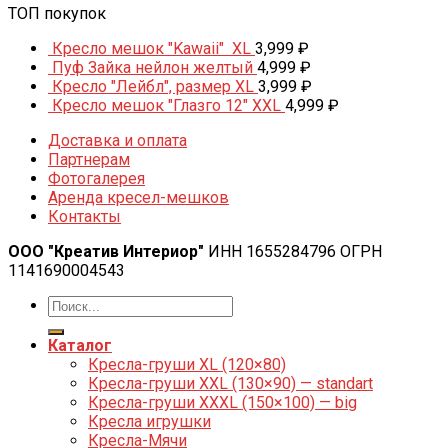
ТОП покупок
Кресло мешок "Kawaii" XL
3,999
₽
Пуф Зайка нейлон желтый
4,999
₽
Кресло "Лейбл", размер XL
3,999
₽
Кресло мешок "Глазго 12" XXL
4,999
₽
Доставка и оплата
Партнерам
Фотогалерея
Аренда кресел-мешков
Контакты
ООО "Креатив Интериор"
ИНН 1655284796 ОГРН
1141690004543
Каталог
Кресла-груши XL (120×80)
Кресла-груши XXL (130×90) — standart
Кресла-груши XXXL (150×100) — big
Кресла игрушки
Кресла-Мячи