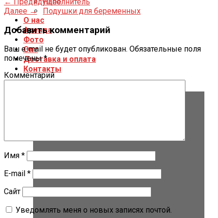
←
Предидущее
Наполнитель
Далее
→
Подушки для беременных
О нас
Добавить комментарий
Аренда
Фото
Ваш e-mail не будет опубликован.
Обязательные поля
Опт
помечены
*
Доставка и оплата
Контакты
Комментарий
Имя
*
E-mail
*
Сайт
Уведомлять меня о новых записях почтой.