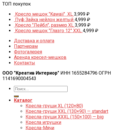
ТОП покупок
Кресло мешок "Kawaii" XL
3,999
₽
Пуф Зайка нейлон желтый
4,999
₽
Кресло "Лейбл", размер XL
3,999
₽
Кресло мешок "Глазго 12" XXL
4,999
₽
Доставка и оплата
Партнерам
Фотогалерея
Аренда кресел-мешков
Контакты
ООО "Креатив Интериор"
ИНН 1655284796 ОГРН
1141690004543
Каталог
Кресла-груши XL (120×80)
Кресла-груши XXL (130×90) — standart
Кресла-груши XXXL (150×100) — big
Кресла игрушки
Кресла-Мячи