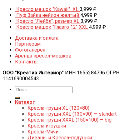
Кресло мешок "Kawaii" XL
3,999
₽
Пуф Зайка нейлон желтый
4,999
₽
Кресло "Лейбл", размер XL
3,999
₽
Кресло мешок "Глазго 12" XXL
4,999
₽
Доставка и оплата
Партнерам
Фотогалерея
Аренда кресел-мешков
Контакты
ООО "Креатив Интериор"
ИНН 1655284796 ОГРН
1141690004543
Каталог
Кресла-груши XL (120×80)
Кресла-груши XXL (130×90) — standart
Кресла-груши XXXL (150×100) — big
Кресла игрушки
Кресла-Мячи
Диваны и Кресла-подушки