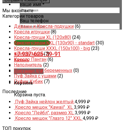
Ваше имя *
Мы вконтакте
Категории товаров
Ваш телефон
Диваны и Кресла-подушки
(6)
Кресла игрушки
(8)
Кресла-груши XL (120x80)
(24)
Заказать звонок
Кресла-груши XXL (130x90) - standart
(30)
Кресла-груши XXXL (150x100) - big
(23)
+7 937-625-39-91
Кресла-Мячи
(7)
Кресло Панган
(6)
Казань
Наполнитель
(2)
Подушки для беременных
(0)
Корзина /
0
₽
Пуф Зайка с ушами
(2)
Пуфик Кубик
(7)
Корзина
Последние
Корзина пуста.
Пуф Зайка нейлон желтый
4,999
₽
Кресло мешок "Kawaii" XL
3,999
₽
Кресло "Лейбл", размер XL
3,999
₽
Кресло мешок "Глазго 12" XXL
4,999
₽
ТОП покупок