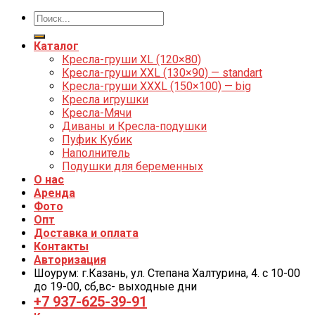
Каталог
Кресла-груши XL (120×80)
Кресла-груши XXL (130×90) — standart
Кресла-груши XXXL (150×100) — big
Кресла игрушки
Кресла-Мячи
Диваны и Кресла-подушки
Пуфик Кубик
Наполнитель
Подушки для беременных
О нас
Аренда
Фото
Опт
Доставка и оплата
Контакты
Авторизация
Шоурум: г.Казань, ул. Степана Халтурина, 4. с 10-00
до 19-00, cб,вс- выходные дни
+7 937-625-39-91