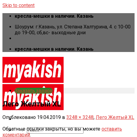
Skip to content
кресла-мешки в наличии. Казань
Шоурум: г.Казань, ул. Степана Халтурина, 4. с 10-00
до 19-00, cб,вс- выходные дни
кресла-мешки в наличии. Казань
Заказать звонок
Лего Желтый XL
Опублековано
19.04.2019
в
3248 × 3248
,
Лего Желтый XL
Обратные ссылки закрыты, но вы можете
оставить
коментарий
.