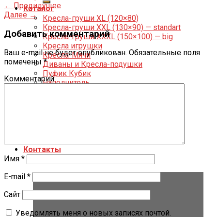
←
Предидущее
Каталог
Далее
→
Кресла-груши XL (120×80)
Кресла-груши XXL (130×90) — standart
Добавить комментарий
Кресла-груши XXXL (150×100) — big
Кресла игрушки
Ваш e-mail не будет опубликован.
Обязательные поля
Кресла-Мячи
помечены
*
Диваны и Кресла-подушки
Пуфик Кубик
Комментарий
Наполнитель
Подушки для беременных
О нас
Аренда
Фото
Опт
Доставка и оплата
Контакты
Имя
*
E-mail
*
Сайт
Уведомлять меня о новых записях почтой.