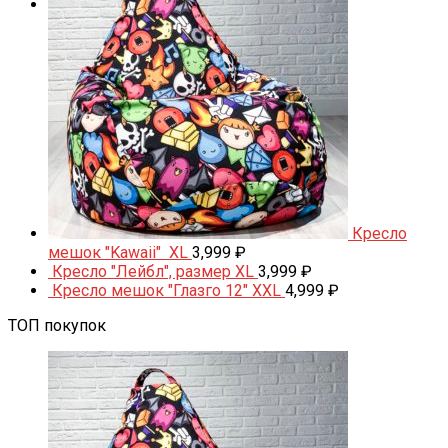
Корзина
Корзина пуста.
Кресло
мешок "Kawaii" XL
3,999
₽
Кресло "Лейбл", размер XL
3,999
₽
Кресло мешок "Глазго 12" XXL
4,999
₽
ТОП покупок