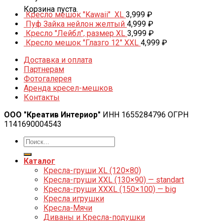
Корзина пуста.
Кресло мешок "Kawaii" XL
3,999
₽
Пуф Зайка нейлон желтый
4,999
₽
Кресло "Лейбл", размер XL
3,999
₽
Кресло мешок "Глазго 12" XXL
4,999
₽
Доставка и оплата
Партнерам
Фотогалерея
Аренда кресел-мешков
Контакты
ООО "Креатив Интериор"
ИНН 1655284796 ОГРН
1141690004543
Каталог
Кресла-груши XL (120×80)
Кресла-груши XXL (130×90) — standart
Кресла-груши XXXL (150×100) — big
Кресла игрушки
Кресла-Мячи
Диваны и Кресла-подушки