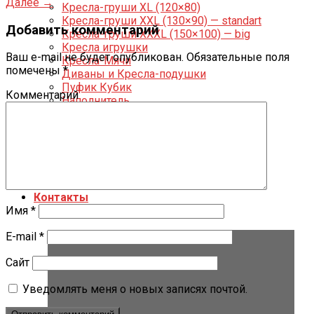
Далее
→
Кресла-груши XL (120×80)
Кресла-груши XXL (130×90) — standart
Добавить комментарий
Кресла-груши XXXL (150×100) — big
Кресла игрушки
Ваш e-mail не будет опубликован.
Обязательные поля
Кресла-Мячи
помечены
*
Диваны и Кресла-подушки
Пуфик Кубик
Комментарий
Наполнитель
Подушки для беременных
О нас
Аренда
Фото
Опт
Доставка и оплата
Контакты
Имя
*
E-mail
*
Сайт
Уведомлять меня о новых записях почтой.