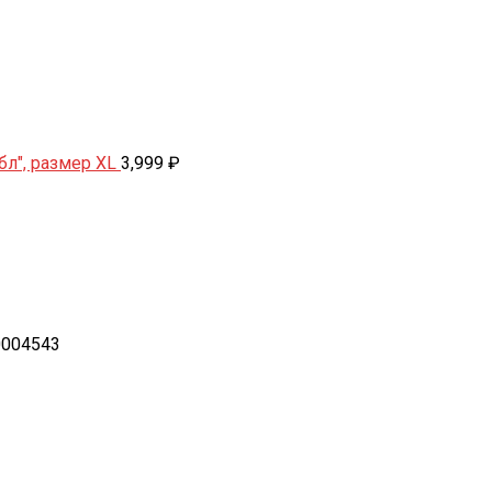
бл", размер XL
3,999
₽
0004543