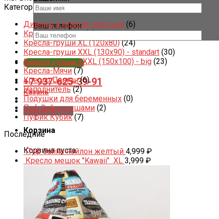
Категории товаров
Диваны и Кресла-подушки
(6)
Ваш телефон
Кресла игрушки
(8)
Кресла-груши XL (120x80)
(24)
Кресла-груши XXL (130x90) - standart
(30)
Кресла-груши XXXL (150x100) - big
(23)
Заказать звонок
Кресла-Мячи
(7)
Кресло Панган
(6)
+7 937-625-39-91
Наполнитель
(2)
Казань
Подушки для беременных
(0)
Пуф Зайка с ушами
(2)
Корзина /
0
₽
Пуфик Кубик
(7)
Корзина
Последние
Корзина пуста.
Пуф Зайка нейлон желтый
4,999
₽
Кресло мешок "Kawaii" XL
3,999
₽