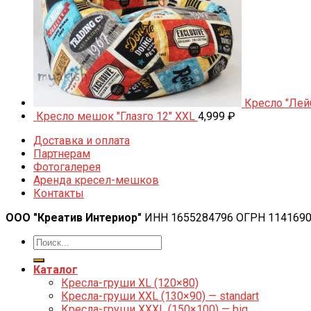
Кресло "Лей
Кресло мешок "Глазго 12" XXL
4,999
₽
Доставка и оплата
Партнерам
Фотогалерея
Аренда кресел-мешков
Контакты
ООО "Креатив Интериор"
ИНН 1655284796 ОГРН 114169
Каталог
Кресла-груши XL (120×80)
Кресла-груши XXL (130×90) — standart
Кресла-груши XXXL (150×100) — big