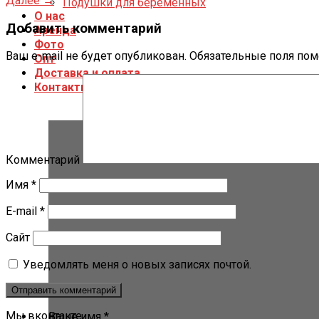
Далее
→
Подушки для беременных
О нас
Добавить комментарий
Аренда
Фото
Ваш e-mail не будет опубликован.
Обязательные поля по
Опт
Доставка и оплата
Контакты
Комментарий
Имя
*
E-mail
*
Сайт
Уведомлять меня о новых записях почтой.
Мы вконтакте
Ваше имя *