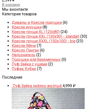
2,599
₽
В корзину
Мы вконтакте
Категории товаров
Диваны и Кресла-подушки
(6)
Кресла игрушки
(8)
Кресла-груши XL (120x80)
(24)
Кресла-груши XXL (130x90) - standart
(30)
Кресла-груши XXXL (150x100) - big
(23)
Кресла-Мячи
(7)
Кресло Панган
(6)
Наполнитель
(2)
Подушки для беременных
(0)
Пуф Зайка с ушами
(2)
Пуфик Кубик
(7)
Последние
Пуф Зайка нейлон желтый
4,999
₽