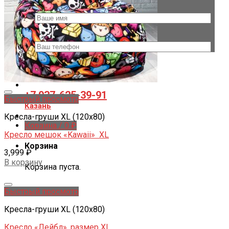
Ваше имя *
Ваш телефон
Заказать звонок
+7 937-625-39-91
Добавить в желаемые
Быстрый просмотр
Казань
Кресла-груши XL (120x80)
Корзина /
0
₽
Кресло мешок «Kawaii» XL
Корзина
3,999
₽
В корзину
Корзина пуста.
Добавить в желаемые
Быстрый просмотр
Кресла-груши XL (120x80)
Кресло «Лейбл», размер XL