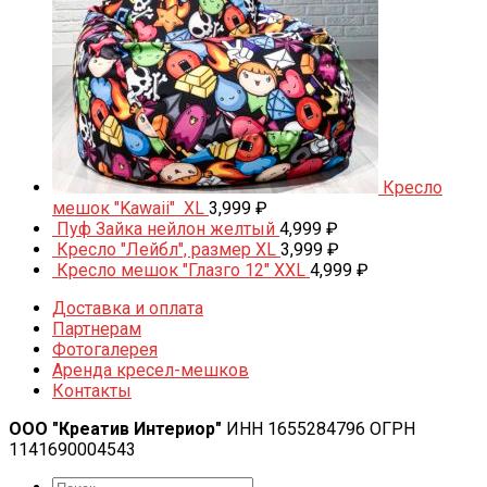
Кресло
мешок "Kawaii" XL
3,999
₽
Пуф Зайка нейлон желтый
4,999
₽
Кресло "Лейбл", размер XL
3,999
₽
Кресло мешок "Глазго 12" XXL
4,999
₽
Доставка и оплата
Партнерам
Фотогалерея
Аренда кресел-мешков
Контакты
ООО "Креатив Интериор"
ИНН 1655284796 ОГРН
1141690004543