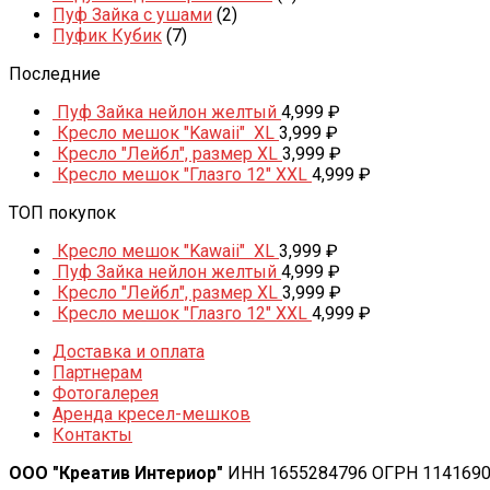
Пуф Зайка с ушами
(2)
Пуфик Кубик
(7)
Последние
Пуф Зайка нейлон желтый
4,999
₽
Кресло мешок "Kawaii" XL
3,999
₽
Кресло "Лейбл", размер XL
3,999
₽
Кресло мешок "Глазго 12" XXL
4,999
₽
ТОП покупок
Кресло мешок "Kawaii" XL
3,999
₽
Пуф Зайка нейлон желтый
4,999
₽
Кресло "Лейбл", размер XL
3,999
₽
Кресло мешок "Глазго 12" XXL
4,999
₽
Доставка и оплата
Партнерам
Фотогалерея
Аренда кресел-мешков
Контакты
ООО "Креатив Интериор"
ИНН 1655284796 ОГРН 114169