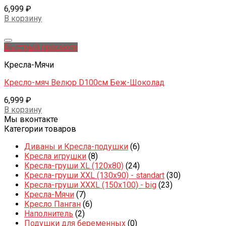
6,999
₽
В корзину
Быстрый просмотр
Кресла-Мячи
Кресло-мяч Велюр D100см Беж-Шоколад
6,999
₽
В корзину
Мы вконтакте
Категории товаров
Диваны и Кресла-подушки
(6)
Кресла игрушки
(8)
Кресла-груши XL (120x80)
(24)
Кресла-груши XXL (130x90) - standart
(30)
Кресла-груши XXXL (150x100) - big
(23)
Кресла-Мячи
(7)
Кресло Панган
(6)
Наполнитель
(2)
Подушки для беременных
(0)