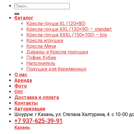
Каталог
Кресла-груши XL (120×80)
Кресла-груши XXL (130×90) — standart
Кресла-груши XXXL (150×100) — big
Кресла игрушки
Кресла-Мячи
Диваны и Кресла-подушки
Пуфик Кубик
Наполнитель
Подушки для беременных
О нас
Аренда
Фото
Опт
Доставка и оплата
Контакты
Авторизация
Шоурум: г.Казань, ул. Степана Халтурина, 4. с 10-00 
+7 937-625-39-91
Казань