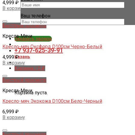
4,999
₽
В корзину
Ваш телефон
Быстрый просмотр
Кресла-Мячи
Заказать звонок
Кресло-мяч Оксфорд D100см Черно-Белый
+7 937-625-39-91
Казань
4,999
₽
В корзину
Корзина /
0
₽
Быстрый просмотр
Корзина
Кресла-Мячи
Корзина пуста.
Кресло-мяч Экокожа D100см Бело-Черный
6,999
₽
В корзину
Быстрый просмотр