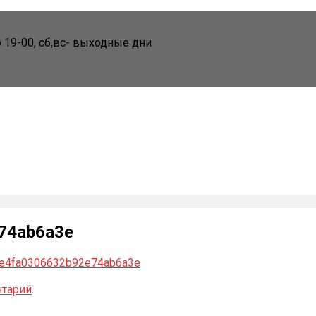
до 19-00, cб,вс- выходные дни
74ab6a3e
e4fa0306632b92e74ab6a3e
нтарий
.