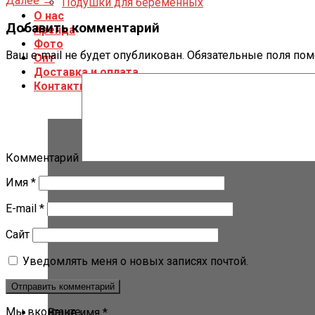
Далее
→
Подушки для беременных
О нас
Добавить комментарий
Аренда
Фото
Ваш e-mail не будет опубликован.
Обязательные поля по
Опт
Доставка и оплата
Контакты
Комментарий
Имя
*
E-mail
*
Сайт
Уведомлять меня о новых записях почтой.
Мы вконтакте
Ваше имя *