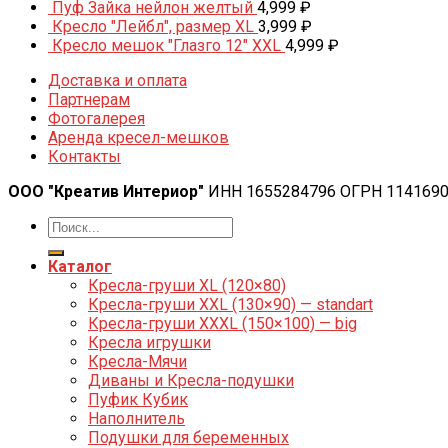
Пуф Зайка нейлон желтый
4,999
₽
Кресло "Лейбл", размер XL
3,999
₽
Кресло мешок "Глазго 12" XXL
4,999
₽
Доставка и оплата
Партнерам
Фотогалерея
Аренда кресел-мешков
Контакты
ООО "Креатив Интериор"
ИНН 1655284796 ОГРН 114169
Каталог
Кресла-груши XL (120×80)
Кресла-груши XXL (130×90) — standart
Кресла-груши XXXL (150×100) — big
Кресла игрушки
Кресла-Мячи
Диваны и Кресла-подушки
Пуфик Кубик
Наполнитель
Подушки для беременных