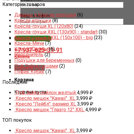
Категории товаров
Диваны и Кресла-подушки
(6)
Ваш телефон
Кресла игрушки
(8)
Кресла-груши XL (120x80)
(24)
Кресла-груши XXL (130x90) - standart
(30)
Кресла-груши XXXL (150x100) - big
(23)
Заказать звонок
Кресла-Мячи
(7)
Кресло Панган
(6)
+7 937-625-39-91
Наполнитель
(2)
Казань
Подушки для беременных
(0)
Пуф Зайка с ушами
(2)
Корзина /
0
₽
Пуфик Кубик
(7)
Корзина
Последние
Корзина пуста.
Пуф Зайка нейлон желтый
4,999
₽
Кресло мешок "Kawaii" XL
3,999
₽
Кресло "Лейбл", размер XL
3,999
₽
Кресло мешок "Глазго 12" XXL
4,999
₽
ТОП покупок
Кресло мешок "Kawaii" XL
3,999
₽