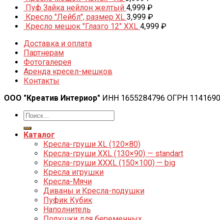
Пуф Зайка нейлон желтый
4,999
₽
Кресло "Лейбл", размер XL
3,999
₽
Кресло мешок "Глазго 12" XXL
4,999
₽
Доставка и оплата
Партнерам
Фотогалерея
Аренда кресел-мешков
Контакты
ООО "Креатив Интериор"
ИНН 1655284796 ОГРН 114169
Каталог
Кресла-груши XL (120×80)
Кресла-груши XXL (130×90) — standart
Кресла-груши XXXL (150×100) — big
Кресла игрушки
Кресла-Мячи
Диваны и Кресла-подушки
Пуфик Кубик
Наполнитель
Подушки для беременных