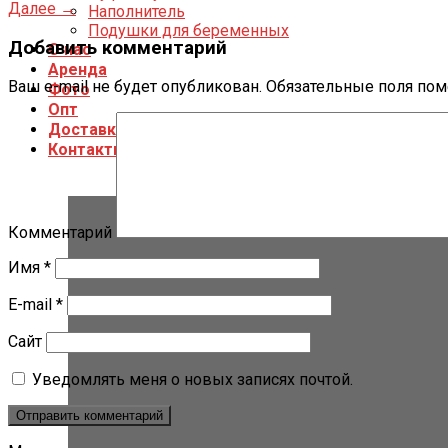
Далее
→
Наполнитель
Подушки для беременных
Добавить комментарий
О нас
Аренда
Ваш e-mail не будет опубликован.
Обязательные поля по
Фото
Опт
Доставка и оплата
Контакты
Комментарий
Имя
*
E-mail
*
Сайт
Уведомлять меня о новых записях почтой.