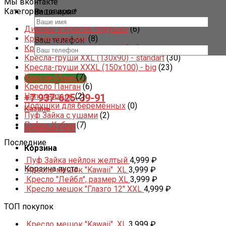
Мы вконтакте
Категории товаров
Ваше имя *
Диваны и Кресла-подушки
(6)
Кресла игрушки
(8)
Ваш телефон
Кресла-груши XL (120x80)
(24)
Кресла-груши XXL (130x90) - standart
(30)
Кресла-груши XXXL (150x100) - big
(23)
Кресла-Мячи
(7)
Заказать звонок
Кресло Панган
(6)
Наполнитель
(2)
+7 937-625-39-91
Подушки для беременных
(0)
Казань
Пуф Зайка с ушами
(2)
Пуфик Кубик
(7)
Корзина /
0
₽
Последние
Корзина
Пуф Зайка нейлон желтый
4,999
₽
Корзина пуста.
Кресло мешок "Kawaii" XL
3,999
₽
Кресло "Лейбл", размер XL
3,999
₽
Кресло мешок "Глазго 12" XXL
4,999
₽
ТОП покупок
Кресло мешок "Kawaii" XL
3,999
₽